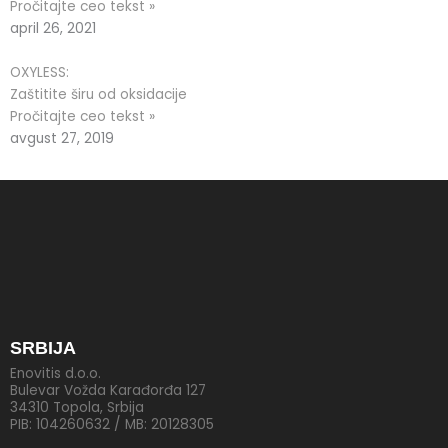
Pročitajte ceo tekst »
april 26, 2021
OXYLESS:
Zaštitite širu od oksidacije
Pročitajte ceo tekst »
avgust 27, 2019
SRBIJA
Enovitis d.o.o.
Bulevar Vožda Karađorđa 127
34310 Topola, Srbija
PIB: 104260632 / MB: 20128305