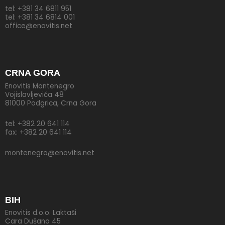
tel: +381 34 6811 951
tel: +381 34 6814 001
office@enovitis.net
CRNA GORA
Enovitis Montenegro
Vojislavljevića 48
81000 Podgrica, Crna Gora
tel: +382 20 641 114
fax: +382 20 641 114
montenegro@enovitis.net
BIH
Enovitis d.o.o. Laktaši
Cara Dušana 45