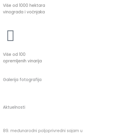
Više od 1000 hektara
vinograda i voćnjaka
Više od 100
opremljenih vinarija
Galerija fotografija
Aktuelnosti
89. međunarodni poljoprivredni sajam u