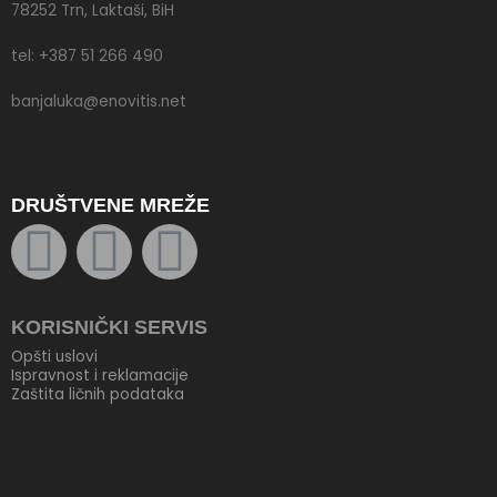
78252 Trn, Laktaši, BiH
tel: +387 51 266 490
banjaluka@enovitis.net
DRUŠTVENE MREŽE
F
T
Y
a
w
o
KORISNIČKI SERVIS
c
i
u
Opšti uslovi
Ispravnost i reklamacije
e
t
t
Zaštita ličnih podataka
b
t
u