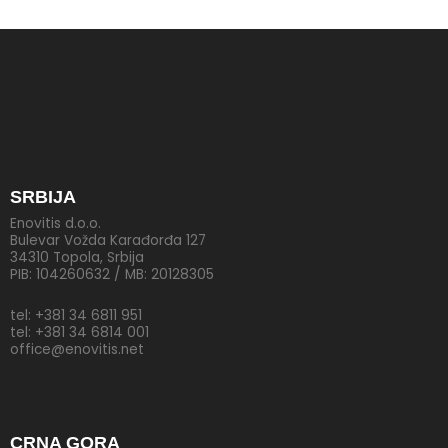
SRBIJA
Enovitis d.o.o.
Bulevar Vožda Karađorđa 127
34310 Topola, Srbija
PIB: 104260632 / MB: 20128305
tel: +381 34 6811 951
tel: +381 34 6814 001
office@enovitis.net
CRNA GORA