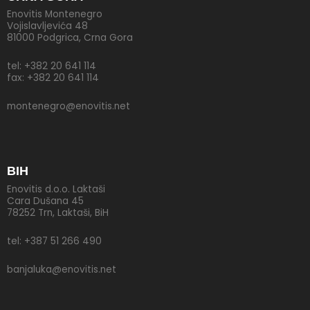
Enovitis Montenegro
Vojislavljevića 48
81000 Podgrica, Crna Gora
tel: +382 20 641 114
fax: +382 20 641 114
montenegro@enovitis.net
BIH
Enovitis d.o.o. Laktaši
Cara Dušana 45
78252 Trn, Laktaši, BiH
tel: +387 51 266 490
banjaluka@enovitis.net