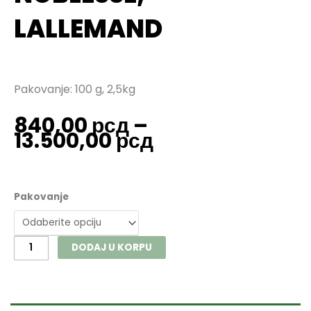
LALLEMAND
Pakovanje: 100 g, 2,5kg
840,00
рсд
–
Raspon
13.500,00
рсд
cena:
od
Inaktivni
840,00 рсд
kvasac
do
Pakovanje
NOBLESSE,
13.500,00 рсд
Lallemand
količina
DODAJ U KORPU