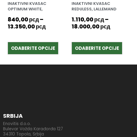
INAKTIVNI KVASAC
INAKTIVNI KVASAC
stranici
stranici
OPTIMUM WHITE,
REDULESS, LALLEMAND
proizvoda.
proizv
LALLEMAND
840,00
рсд
–
1.110,00
рсд
–
13.350,00
рсд
18.000,00
рсд
ODABERITE OPCIJE
ODABERITE OPCIJE
SRBIJA
Enovitis d.o.o.
Bulevar Vožda Karađorđa 127
34310 Topola, Srbija