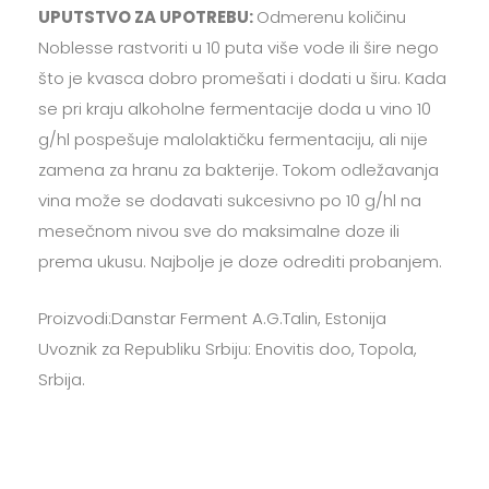
UPUTSTVO ZA UPOTREBU:
Odmerenu količinu
Noblesse rastvoriti u 10 puta više vode ili šire nego
što je kvasca dobro promešati i dodati u širu. Kada
se pri kraju alkoholne fermentacije doda u vino 10
g/hl pospešuje malolaktičku fermentaciju, ali nije
zamena za hranu za bakterije. Tokom odležavanja
vina može se dodavati sukcesivno po 10 g/hl na
mesečnom nivou sve do maksimalne doze ili
prema ukusu. Najbolje je doze odrediti probanjem.
Proizvodi:Danstar Ferment A.G.Talin, Estonija
Uvoznik za Republiku Srbiju: Enovitis doo, Topola,
Srbija.