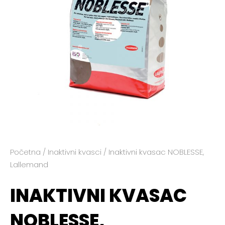
Početna
/
Inaktivni kvasci
/ Inaktivni kvasac NOBLESSE,
Lallemand
INAKTIVNI KVASAC
NOBLESSE,