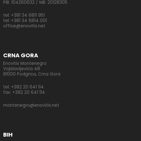
PIB: 104260632 / MB: 20128305
tel: +381 34 6811 951
tel: +381 34 6814 001
office@enovitis.net
CRNA GORA
Enovitis Montenegro
Vojislavljevića 48
81000 Podgrica, Crna Gora
tel: +382 20 641 114
fax: +382 20 641 114
montenegro@enovitis.net
BIH