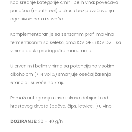
Kod srednje kategorije crnih i belih vina: povećava
punoćua (mouthfeel) u okusu bez povećavanja
agresivnih nota i suvoće.
Komplementaran je sa senzornim profilima vina
fermentisanim sa selekcijama ICV GRE i ICV D21 i sa
vinima posle predugačke maceracije.
U crvenim i belim vinima sa potencijalno visokim
alkoholom (> 14 vol.%) smanjuje osećaj žarenja
etanola i suvoće na kraju.
Pomaže integraciji mirisa i ukusa dobijenih od
hrastovog drveta (bačva, čips, letvice,…) u vino.
DOZIRANJE
: 30 – 40 g/hl.