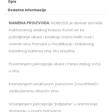
Opis
Dodatne informacije
NAMENA PROIZVODA:
NOBLESSE je derivat termički
inaktiviranog vinskog kvasca. Koristi se za
poboljšanje ukusa i korekciju mana belih, roze i
crvenih vina. Pomaže u modifikaciji i stabilizaciji
koloidnog balansa vina, što rezultira:
Povećanjem percepcije ukusa i mirisa zrelog voća
u vinu.
Intenzivnijom strukturom, punoćom (mouthfeel) i
zaokruženimu okusom vina.
Smanjenjem percepcije “paljevine“ u vinima koja
dozrevaju u novim bačvama.