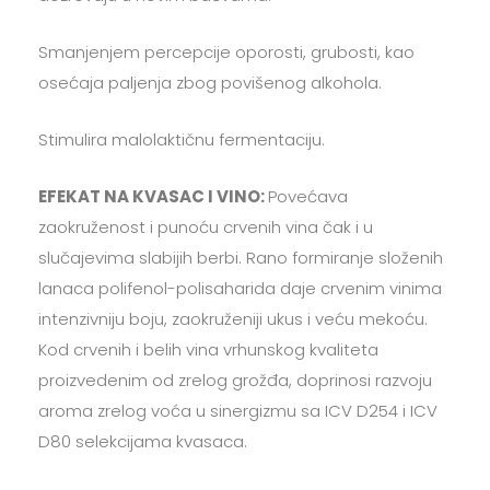
Smanjenjem percepcije oporosti, grubosti, kao
osećaja paljenja zbog povišenog alkohola.
Stimulira malolaktičnu fermentaciju.
EFEKAT NA KVASAC I VINO:
Povećava
zaokruženost i punoću crvenih vina čak i u
slučajevima slabijih berbi. Rano formiranje složenih
lanaca polifenol-polisaharida daje crvenim vinima
intenzivniju boju, zaokruženiji ukus i veću mekoću.
Kod crvenih i belih vina vrhunskog kvaliteta
proizvedenim od zrelog grožđa, doprinosi razvoju
aroma zrelog voća u sinergizmu sa ICV D254 i ICV
D80 selekcijama kvasaca.