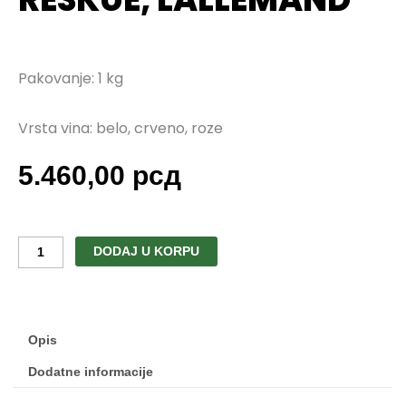
Pakovanje: 1 kg
Vrsta vina: belo, crveno, roze
5.460,00
рсд
Inaktivni
kvasac
DODAJ U KORPU
RESKUE,
Lallemand
količina
Opis
Dodatne informacije