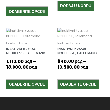
izabrane
DODAJ U KORPU
na
stranici
ODABERITE OPCIJE
proizvoda.
Raspon
Raspon
Ovaj
Ovaj
cena:
cena:
proizvod
proizv
od
ima
od
ima
Inaktivni kvasci
Inaktivni kvasci
više
više
1.110,00 рсд
840,00 р
INAKTIVNI KVASAC
INAKTIVNI KVASAC
varijanti.
varijan
do
do
REDULESS, LALLEMAND
NOBLESSE, LALLEMAND
Opcije
Opcije
18.000,00 рсд
13.500,00
1.110,00
рсд
–
840,00
рсд
–
mogu
mogu
18.000,00
рсд
13.500,00
рсд
biti
biti
izabrane
izabra
na
na
stranici
stranic
ODABERITE OPCIJE
ODABERITE OPCIJE
proizvoda.
proizv