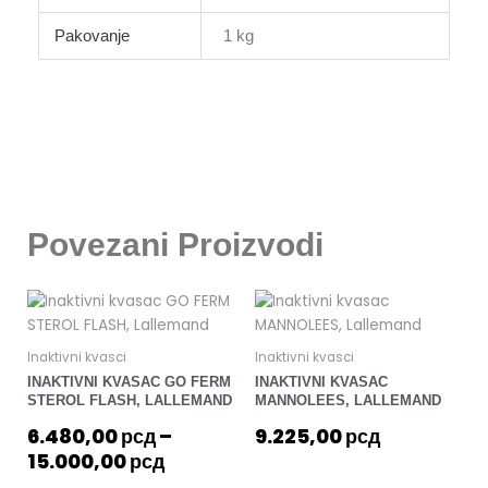
Pakovanje
1 kg
Povezani Proizvodi
Raspon
Ovaj
cena:
proizvod
od
ima
Inaktivni kvasci
Inaktivni kvasci
više
6.480,00 рсд
INAKTIVNI KVASAC GO FERM
INAKTIVNI KVASAC
varijanti.
do
STEROL FLASH, LALLEMAND
MANNOLEES, LALLEMAND
Opcije
15.000,00 рсд
6.480,00
рсд
–
9.225,00
рсд
mogu
15.000,00
рсд
biti