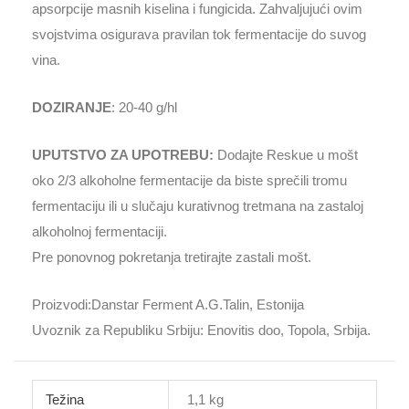
apsorpcije masnih kiselina i fungicida. Zahvaljujući ovim
svojstvima osigurava pravilan tok fermentacije do suvog
vina.
DOZIRANJE
: 20-40 g/hl
UPUTSTVO ZA UPOTREBU:
Dodajte Reskue u mošt
oko 2/3 alkoholne fermentacije da biste sprečili tromu
fermentaciju ili u slučaju kurativnog tretmana na zastaloj
alkoholnoj fermentaciji.
Pre ponovnog pokretanja tretirajte zastali mošt.
Proizvodi:Danstar Ferment A.G.Talin, Estonija
Uvoznik za Republiku Srbiju: Enovitis doo, Topola, Srbija.
Težina
1,1 kg