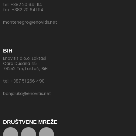
tel: +382 20 641 114
fax: +382 20 641 114
montenegro@enovitis.net
BIH
Enovitis d.o.o. Laktaši
Cara Dušana 45
78252 Trn, Laktaši, BiH
tel: +387 51 266 490
banjaluka@enovitis.net
DRUŠTVENE MREŽE
F
T
Y