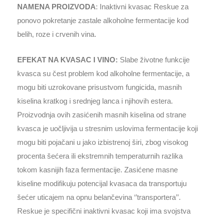
NAMENA PROIZVODA
: Inaktivni kvasac Reskue za
ponovo pokretanje zastale alkoholne fermentacije kod
belih, roze i crvenih vina.
EFEKAT NA KVASAC I VINO:
Slabe životne funkcije
kvasca su čest problem kod alkoholne fermentacije, a
mogu biti uzrokovane prisustvom fungicida, masnih
kiselina kratkog i srednjeg lanca i njihovih estera.
Proizvodnja ovih zasićenih masnih kiselina od strane
kvasca je uočljivija u stresnim uslovima fermentacije koji
mogu biti pojačani u jako izbistrenoj širi, zbog visokog
procenta šećera ili ekstremnih temperaturnih razlika
tokom kasnijih faza fermentacije. Zasićene masne
kiseline modifikuju potencijal kvasaca da transportuju
šećer uticajem na opnu belančevina ‘’transportera’’.
Reskue je specifični inaktivni kvasac koji ima svojstva