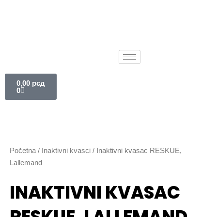
Pređi
na
sadržaj
Cart
0,00
рсд
0
Početna
/
Inaktivni kvasci
/ Inaktivni kvasac RESKUE,
Lallemand
INAKTIVNI KVASAC
RESKUE, LALLEMAND