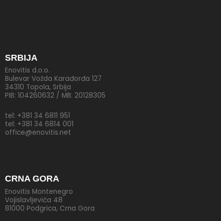
SRBIJA
Enovitis d.o.o.
Bulevar Vožda Karađorđa 127
34310 Topola, Srbija
PIB: 104260632 / MB: 20128305
tel: +381 34 6811 951
tel: +381 34 6814 001
office@enovitis.net
CRNA GORA
Enovitis Montenegro
Vojislavljevića 48
81000 Podgrica, Crna Gora