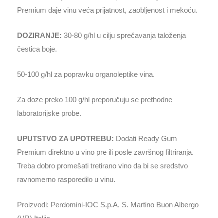
Premium daje vinu veća prijatnost, zaobljenost i mekoću.
DOZIRANJE:
30-80 g/hl u cilju sprečavanja taloženja
čestica boje.
50-100 g/hl za popravku organoleptike vina.
Za doze preko 100 g/hl preporučuju se prethodne
laboratorijske probe.
UPUTSTVO ZA UPOTREBU:
Dodati Ready Gum
Premium direktno u vino pre ili posle završnog filtriranja.
Treba dobro promešati tretirano vino da bi se sredstvo
ravnomerno rasporedilo u vinu.
Proizvodi: Perdomini-IOC S.p.A, S. Martino Buon Albergo