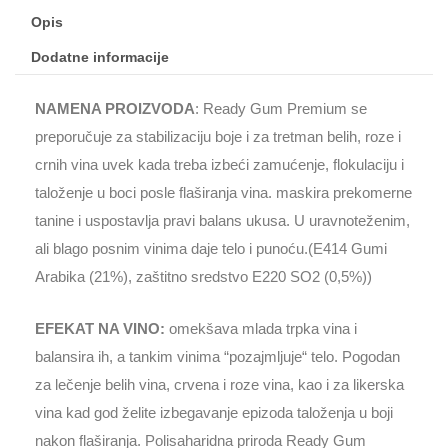
PREMIUM,
Opis
Perdomini
Dodatne informacije
IOC
količina
NAMENA PROIZVODA
: Ready Gum Premium se
preporučuje za stabilizaciju boje i za tretman belih, roze i
crnih vina uvek kada treba izbeći zamućenje, flokulaciju i
taloženje u boci posle flaširanja vina. maskira prekomerne
tanine i uspostavlja pravi balans ukusa. U uravnoteženim,
ali blago posnim vinima daje telo i punoću.(E414 Gumi
Arabika (21%), zaštitno sredstvo E220 SO2 (0,5%))
EFEKAT NA VINO:
omekšava mlada trpka vina i
balansira ih, a tankim vinima “pozajmljuje“ telo. Pogodan
za lečenje belih vina, crvena i roze vina, kao i za likerska
vina kad god želite izbegavanje epizoda taloženja u boji
nakon flaširanja. Polisaharidna priroda Ready Gum