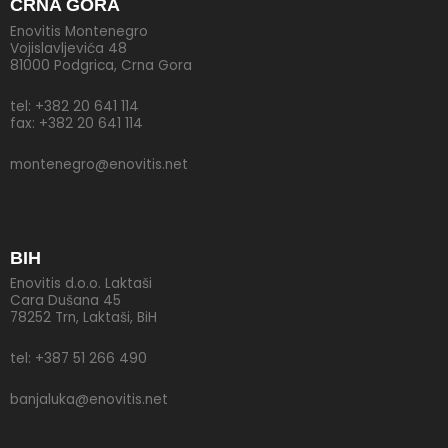
CRNA GORA
Enovitis Montenegro
Vojislavljevića 48
81000 Podgrica, Crna Gora
tel: +382 20 641 114
fax: +382 20 641 114
montenegro@enovitis.net
BIH
Enovitis d.o.o. Laktaši
Cara Dušana 45
78252 Trn, Laktaši, BiH
tel: +387 51 266 490
banjaluka@enovitis.net