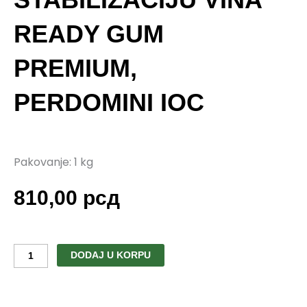
READY GUM
PREMIUM,
PERDOMINI IOC
Pakovanje: 1 kg
810,00
рсд
Sredstvo
za
DODAJ U KORPU
stabilizaciju
vina
READY
GUM