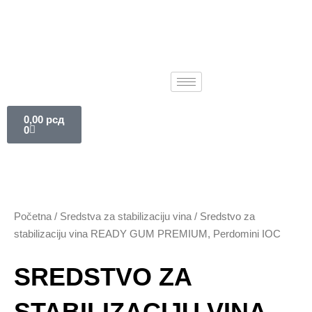
Pređi
na
sadržaj
Cart
0,00
рсд
0
Početna
/
Sredstva za stabilizaciju vina
/ Sredstvo za
stabilizaciju vina READY GUM PREMIUM, Perdomini IOC
SREDSTVO ZA
STABILIZACIJU VINA