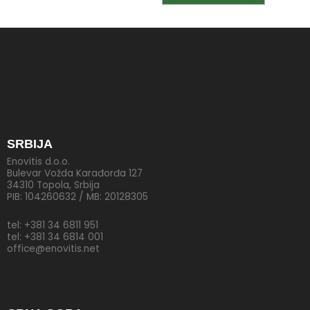
SRBIJA
Enovitis d.o.o.
Bulevar Vožda Karađorđa 127
34310 Topola, Srbija
PIB: 104260632 / MB: 20128305
tel: +381 34 6811 951
tel: +381 34 6814 001
office@enovitis.net