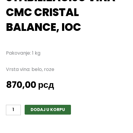
CMC CRISTAL
BALANCE, IOC
Pakovanje: 1 kg
Vrsta vina: belo, roze
870,00
рсд
Sredstvo
za
DODAJ U KORPU
stabilizaciju
vina
CMC
CRISTAL