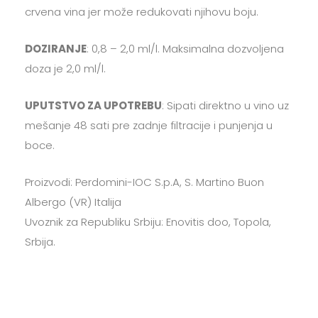
crvena vina jer može redukovati njihovu boju.
DOZIRANJE
: 0,8 – 2,0 ml/l. Maksimalna dozvoljena
doza je 2,0 ml/l.
UPUTSTVO ZA UPOTREBU
: Sipati direktno u vino uz
mešanje 48 sati pre zadnje filtracije i punjenja u
boce.
Proizvodi: Perdomini-IOC S.p.A, S. Martino Buon
Albergo (VR) Italija
Uvoznik za Republiku Srbiju: Enovitis doo, Topola,
Srbija.