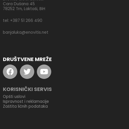
Cara Dušana 45
78252 Trn, Laktaši, BiH
tel: +387 51 266 490
banjaluka@enovitis.net
DRUŠTVENE MREŽE
F
T
Y
a
w
o
c
i
u
e
t
t
KORISNIČKI SERVIS
b
t
u
Opšti uslovi
o
e
b
Ispravnost i reklamacije
Zaštita ličnih podataka
o
r
e
k