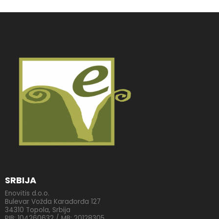
SRBIJA
Enovitis d.o.o.
Bulevar Vožda Karađorđa 127
34310 Topola, Srbija
PIB: 104260632 / MB: 20128305