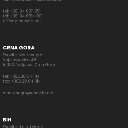
tel: +381 34 6811 951
tel: +381 34 6814 001
office@enovitis.net
CRNA GORA
Enovitis Montenegro
Vojislavljevića 48
81000 Podgrica, Crna Gora
tel: +382 20 641 114
fax: +382 20 641 114
montenegro@enovitis.net
BIH
Enovitis d.o.o. Laktaši