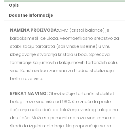
BALANCE,
Opis
IOC
Dodatne informacije
količina
NAMENA PROIZVODA:
CMC (cristal balance) je
karboksimetil-celuloza, veomaefikasno sredstvo za
stabilizaciju tartarata (soli vinske kiseline) u vinu i
izbegavanje stvaranja kristala u boci. Sprečava
formiranje kalijumovih i kalcijumovih tartaričkih soli u
vinu. Koristi se kao zamena za hladnu stabilizaciju
belih i roze vina.
EFEKAT NA VINO:
Obezbeđuje tartarički stabilitet
belog i roze vina više od 95% što znači da posle
flaširanja neće doći do taloženja vinskog taloga na
dnu flaše. Može se primeniti na roze vina kome ne
škodi da izgubi malo boje. Ne preporučuje se za