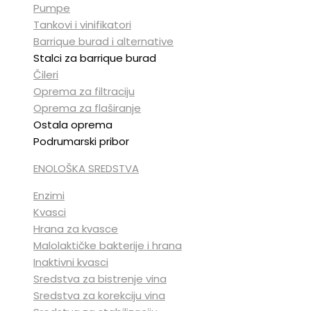
Pumpe
Tankovi i vinifikatori
Barrique burad i alternative
Stalci za barrique burad
Čileri
Oprema za filtraciju
Oprema za flaširanje
Ostala oprema
Podrumarski pribor
ENOLOŠKA SREDSTVA
Enzimi
Kvasci
Hrana za kvasce
Malolaktičke bakterije i hrana
Inaktivni kvasci
Sredstva za bistrenje vina
Sredstva za korekciju vina