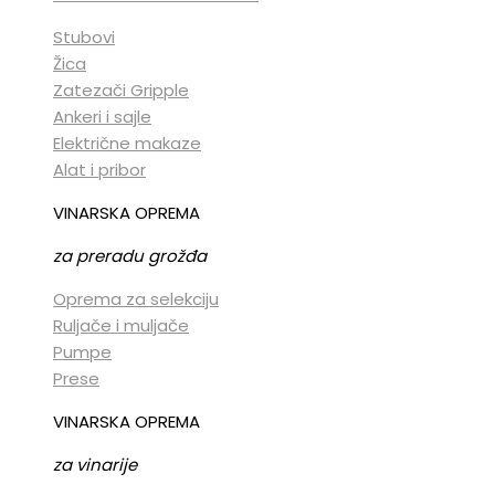
Stubovi
Žica
Zatezači Gripple
Ankeri i sajle
Električne makaze
Alat i pribor
VINARSKA OPREMA
za preradu grožđa
Oprema za selekciju
Ruljače i muljače
Pumpe
Prese
VINARSKA OPREMA
za vinarije