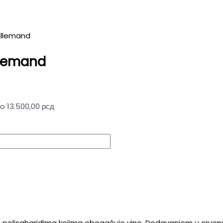
allemand
llemand
o 13.500,00 рсд
 polisaharidima kojima obogaćuje vino. Dodavanjem u crvenu