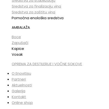
Sredstva za stabilizaciju
Sredstva za finalizaciju vina
Sredstva za zaštitu vina
Pomoćna enološka sredstva
AMBALAŽA
Boce
Zapušači
Kapice
Vosak
OPREMA ZA DESTILERIJE I VOĆNE SOKOVE
O Enovitisu
Partneri
Aktuelnosti
Galerija
Kontakt
Online shop