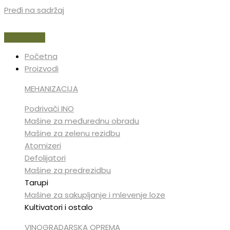
Pređi na sadržaj
Početna
Proizvodi
MEHANIZACIJA
Podrivači INO
Mašine za međurednu obradu
Mašine za zelenu rezidbu
Atomizeri
Defolijatori
Mašine za predrezidbu
Tarupi
Mašine za sakupljanje i mlevenje loze
Kultivatori i ostalo
VINOGRADARSKA OPREMA