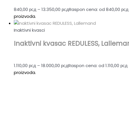
840,00
рсд
–
13.350,00
рсд
Raspon cena: od 840,00 рсд 
proizvoda.
Inaktivni kvasci
Inaktivni kvasac REDULESS, Lallema
1.110,00
рсд
–
18.000,00
рсд
Raspon cena: od 1.110,00 рсд
proizvoda.