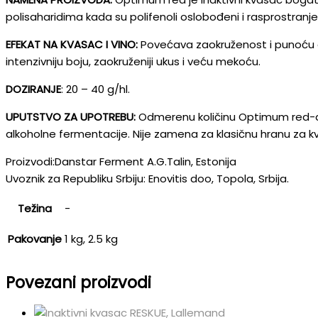
polisaharidima kada su polifenoli oslobođeni i rasprostranj
EFEKAT NA KVASAC I VINO:
Povećava zaokruženost i punoću crv
intenzivniju boju, zaokruženiji ukus i veću mekoću.
DOZIRANJE
: 20 – 40 g/hl.
UPUTSTVO ZA UPOTREBU:
Odmerenu količinu Optimum red-a ras
alkoholne fermentacije. Nije zamena za klasičnu hranu za kv
Proizvodi:Danstar Ferment A.G.Talin, Estonija
Uvoznik za Republiku Srbiju: Enovitis doo, Topola, Srbija.
Težina
-
Pakovanje
1 kg, 2.5 kg
Povezani proizvodi