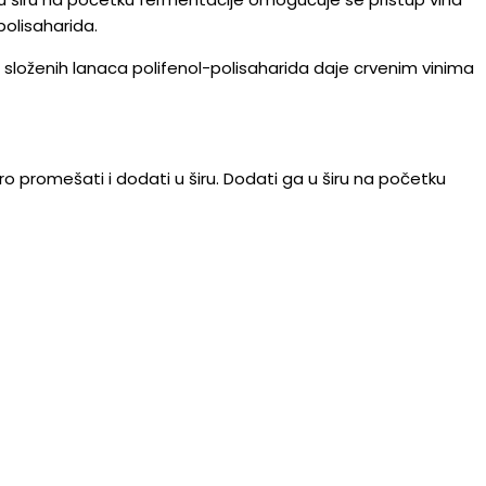
polisaharida.
e složenih lanaca polifenol-polisaharida daje crvenim vinima
o promešati i dodati u širu. Dodati ga u širu na početku