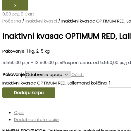
X
0,00
рсд
0
Cart
Početna
/
Inaktivni kvasci
/ Inaktivni kvasac OPTIMUM RED, L
Inaktivni kvasac OPTIMUM RED, La
Pakovanje: 1 kg, 2, 5 kg
5.550,00
рсд
–
13.500,00
рсд
Raspon cena: od 5.550,00 рсд d
Pakovanje
Očisti
Inaktivni kvasac OPTIMUM RED, Lallemand količina
Dodaj u korpu
Opis
Dodatne informacije
NAMENA PROIZVODA:
Optimum red je inaktivni kvasac bogat