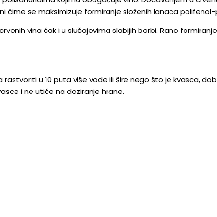
eni čime se maksimizuje formiranje složenih lanaca polifenol-
enih vina čak i u slučajevima slabijih berbi. Rano formiranj
tvoriti u 10 puta više vode ili šire nego što je kvasca, dobr
asce i ne utiče na doziranje hrane.