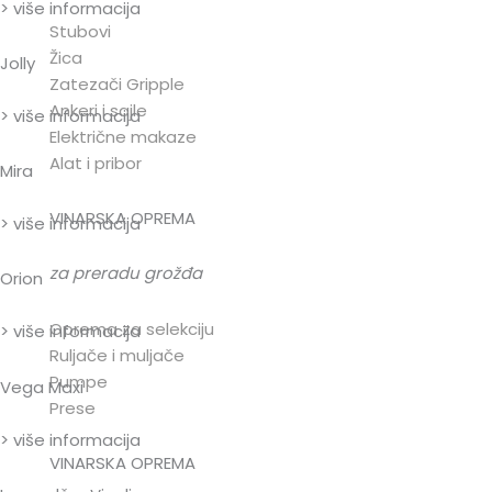
> više informacija
Stubovi
Žica
Jolly
Zatezači Gripple
Ankeri i sajle
> više informacija
Električne makaze
Alat i pribor
Mira
VINARSKA OPREMA
> više informacija
za preradu grožđa
Orion
Oprema za selekciju
> više informacija
Ruljače i muljače
Pumpe
Vega Maxi
Prese
> više informacija
VINARSKA OPREMA