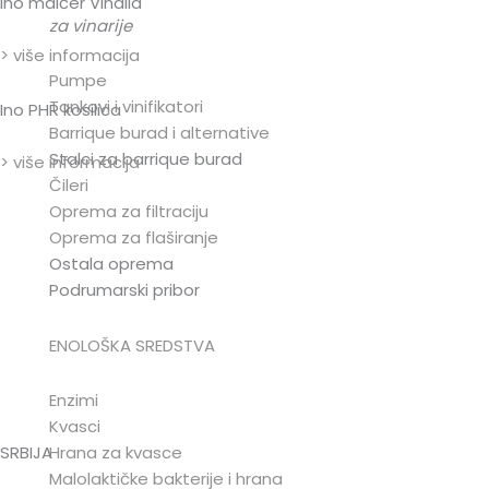
Ino malčer Vinalia
za vinarije
> više informacija
Pumpe
Tankovi i vinifikatori
Ino PHR kosilica
Barrique burad i alternative
Stalci za barrique burad
> više informacija
Čileri
Oprema za filtraciju
Oprema za flaširanje
Ostala oprema
Podrumarski pribor
ENOLOŠKA SREDSTVA
Enzimi
Kvasci
Hrana za kvasce
SRBIJA
Malolaktičke bakterije i hrana