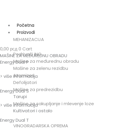
Pređi
na
sadržaj
Početna
Proizvodi
MEHANIZACIJA
0,00
рсд
0
Cart
Podrivači INO
MAŠINE ZA MEĐUREDNU OBRADU
Mašine za međurednu obradu
Energy Dual P
Mašine za zelenu rezidbu
Atomizeri
> više informacija
Defolijatori
Mašine za predrezidbu
Energy Dual S
Tarupi
Mašine za sakupljanje i mlevenje loze
> više informacija
Kultivatori i ostalo
Energy Dual T
VINOGRADARSKA OPREMA