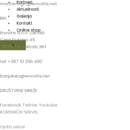
Partneri
montenegro@enovitis.net
Aktuelnosti
Galerija
BIH
Kontakt
Online shop
Enovitis d.o.o. Laktaši
Cara Dušana 45
X
78252 Trn, Laktaši, BiH
tel: +387 51 266 490
banjaluka@enovitis.net
DRUŠTVENE MREŽE
Facebook
Twitter
Youtube
KORISNIČKI SERVIS
Opšti uslovi