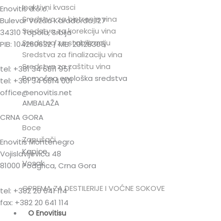
Inaktivni kvasci
Enovitis d.o.o.
Sredstva za bistrenje vina
Bulevar Vožda Karađorđa 127
Sredstva za korekciju vina
34310 Topola, Srbija
Sredstva za stabilizaciju
PIB: 104260632 / MB: 20128305
Sredstva za finalizaciju vina
Sredstva za zaštitu vina
tel: +381 34 6811 951
Pomoćna enološka sredstva
tel: +381 34 6814 001
office@enovitis.net
AMBALAŽA
CRNA GORA
Boce
Zapušači
Enovitis Montenegro
Kapice
Vojislavljevića 48
Vosak
81000 Podgrica, Crna Gora
OPREMA ZA DESTILERIJE I VOĆNE SOKOVE
tel: +382 20 641 114
fax: +382 20 641 114
O Enovitisu