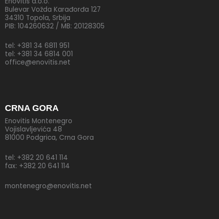
Enovitis d.o.o.
Bulevar Vožda Karađorđa 127
34310 Topola, Srbija
PIB: 104260632 / MB: 20128305
Boce
Zapušači
tel: +381 34 6811 951
Kapice
tel: +381 34 6814 001
Vosak
office@enovitis.net
OPREMA ZA DESTILERIJE I VOĆNE SOKOVE
CRNA GORA
Enovitis Montenegro
O Enovitisu
Vojislavljevića 48
Partneri
81000 Podgrica, Crna Gora
Aktuelnosti
Galerija
tel: +382 20 641 114
fax: +382 20 641 114
Kontakt
Online shop
montenegro@enovitis.net
X