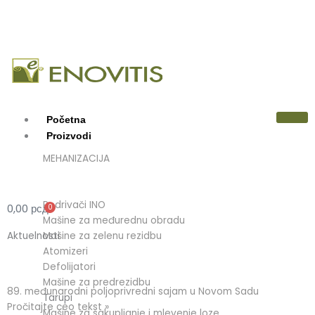
Pređi
na
sadržaj
Početna
Proizvodi
MEHANIZACIJA
Podrivači INO
0,00
рсд
0
Cart
Mašine za međurednu obradu
Mašine za zelenu rezidbu
Aktuelnosti
Atomizeri
Defolijatori
Mašine za predrezidbu
89. međunarodni poljoprivredni sajam u Novom Sadu
Tarupi
Pročitajte ceo tekst »
Mašine za sakupljanje i mlevenje loze