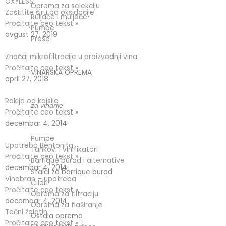
OXYLESS:
Oprema za selekciju
Zaštitite širu od oksidacije
Ruljače i muljače
Pročitajte ceo tekst »
Pumpe
avgust 27, 2019
Prese
Značaj mikrofiltracije u proizvodnji vina
Pročitajte ceo tekst »
VINARSKA OPREMA
april 27, 2018
Rakija od kajsije
za vinarije
Pročitajte ceo tekst »
decembar 4, 2014
Pumpe
Upotreba Bentonita
Tankovi i vinifikatori
Pročitajte ceo tekst »
Barrique burad i alternative
decembar 4, 2014
Stalci za barrique burad
Vinobran – upotreba
Čileri
Pročitajte ceo tekst »
Oprema za filtraciju
decembar 4, 2014
Oprema za flaširanje
Tečni želatin
Ostala oprema
Pročitajte ceo tekst »