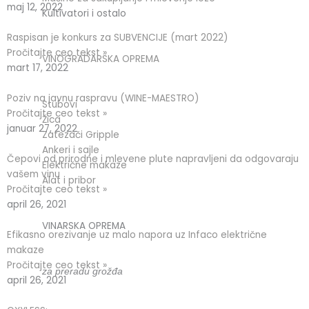
maj 12, 2022
Kultivatori i ostalo
Raspisan je konkurs za SUBVENCIJE (mart 2022)
Pročitajte ceo tekst »
VINOGRADARSKA OPREMA
mart 17, 2022
Poziv na javnu raspravu (WINE-MAESTRO)
Stubovi
Pročitajte ceo tekst »
Žica
januar 27, 2022
Zatezači Gripple
Ankeri i sajle
Čepovi od prirodne i mlevene plute napravljeni da odgovaraju
Električne makaze
vašem vinu
Alat i pribor
Pročitajte ceo tekst »
april 26, 2021
VINARSKA OPREMA
Efikasno orezivanje uz malo napora uz Infaco električne
makaze
Pročitajte ceo tekst »
za preradu grožđa
april 26, 2021