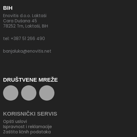
BIH
Enovitis d.o.o. Laktaši
Cara Dušana 45
78252 Trn, Laktaši, BiH
tel: +387 51 266 490
banjaluka@enovitis.net
DRUŠTVENE MREŽE
F
T
Y
a
w
o
KORISNIČKI SERVIS
c
i
u
Opšti uslovi
Ispravnost i reklamacije
Zaštita ličnih podataka